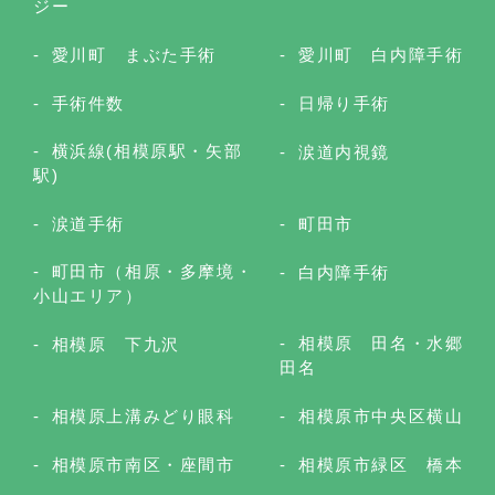
ジー
愛川町 まぶた手術
愛川町 白内障手術
手術件数
日帰り手術
横浜線(相模原駅・矢部
涙道内視鏡
駅)
涙道手術
町田市
町田市（相原・多摩境・
白内障手術
小山エリア）
相模原 田名・水郷
相模原 下九沢
田名
相模原上溝みどり眼科
相模原市中央区横山
相模原市南区・座間市
相模原市緑区 橋本