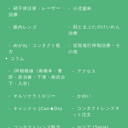
硝子体注射・レーザー
小児眼科
治療
顔とまぶたのけいれん
眼内レンズ
治療
めがね・コンタクト処
近視進行抑制治療・そ
方
の他
コラム
JR相模線（南橋本・番
アクセス
田・原当麻・下溝・相武台
下・入谷）
オルソケラトロジー
かゆい
コンタクトレンズネ
キャンドゥ (Can★Do)
ット注文
コンタクトレンズ処方
セリア (Seria)