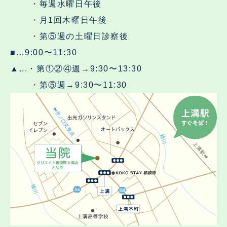
・毎週水曜日午後
・月1回木曜日午後
・第⑤週の土曜日診察後
■…9:00〜11:30
▲...・第①②④週→9:30〜13:30
・第⑤週→9:30〜11:30