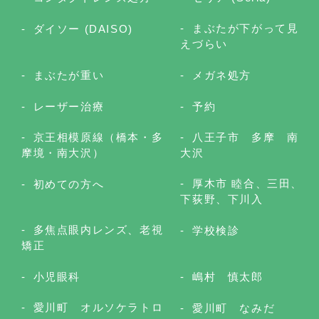
まぶたが下がって見
ダイソー (DAISO)
えづらい
まぶたが重い
メガネ処方
レーザー治療
予約
京王相模原線（橋本・多
八王子市 多摩 南
摩境・南大沢）
大沢
厚木市 睦合、三田、
初めての方へ
下荻野、下川入
多焦点眼内レンズ、老視
学校検診
矯正
小児眼科
嶋村 慎太郎
愛川町 オルソケラトロ
愛川町 なみだ