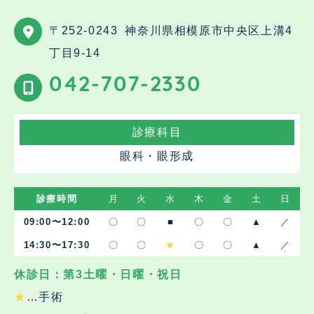
〒252-0243
神奈川県相模原市中央区上溝4
丁目9-14
042-707-2330
診療科目
眼科・眼形成
診療時間
月
火
水
木
金
土
日
09:00〜12:00
〇
〇
■
〇
〇
▲
／
14:30〜17:30
〇
〇
★
〇
〇
▲
／
休診日：第3土曜・日曜・祝日
★
…手術