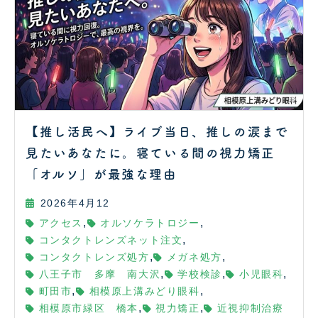
【推し活民へ】ライブ当日、推しの涙まで
見たいあなたに。寝ている間の視力矯正
「オルソ」が最強な理由
2026年4月12
,
,
アクセス
オルソケラトロジー
,
コンタクトレンズネット注文
,
,
コンタクトレンズ処方
メガネ処方
,
,
,
八王子市 多摩 南大沢
学校検診
小児眼科
,
,
町田市
相模原上溝みどり眼科
,
,
相模原市緑区 橋本
視力矯正
近視抑制治療