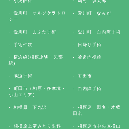
小児眼科
嶋村 慎太郎
愛川町 オルソケラトロ
愛川町 なみだ
ジー
愛川町 まぶた手術
愛川町 白内障手術
手術件数
日帰り手術
横浜線(相模原駅・矢部
涙道内視鏡
駅)
涙道手術
町田市
町田市（相原・多摩境・
白内障手術
小山エリア）
相模原 田名・水郷
相模原 下九沢
田名
相模原上溝みどり眼科
相模原市中央区横山