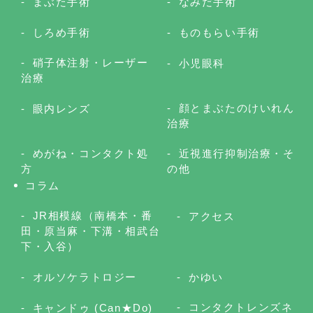
まぶた手術
なみだ手術
しろめ手術
ものもらい手術
硝子体注射・レーザー
小児眼科
治療
顔とまぶたのけいれん
眼内レンズ
治療
めがね・コンタクト処
近視進行抑制治療・そ
方
の他
コラム
JR相模線（南橋本・番
アクセス
田・原当麻・下溝・相武台
下・入谷）
オルソケラトロジー
かゆい
コンタクトレンズネ
キャンドゥ (Can★Do)