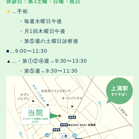
休診日：第3土曜・日曜・祝日
★
…手術
・毎週水曜日午後
・月1回木曜日午後
・第⑤週の土曜日診察後
■…9:00〜11:30
▲...・第①②④週→9:30〜13:30
・第⑤週→9:30〜11:30