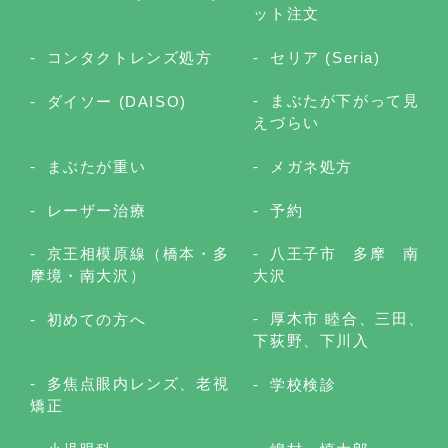
ット注文
コンタクトレンズ処方
セリア (Seria)
まぶたが下がって見
ダイソー (DAISO)
えづらい
まぶたが重い
メガネ処方
レーザー治療
予約
京王相模原線（橋本・多
八王子市 多摩 南
摩境・南大沢）
大沢
厚木市 睦合、三田、
初めての方へ
下荻野、下川入
多焦点眼内レンズ、老視
学校検診
矯正