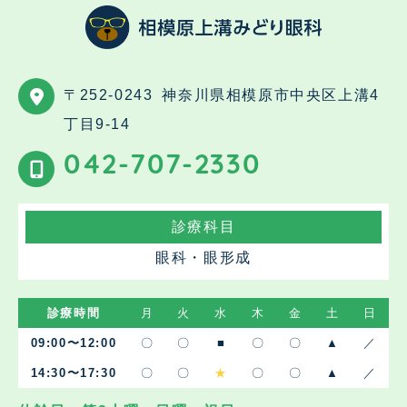
〒252-0243
神奈川県相模原市中央区上溝4
丁目9-14
042-707-2330
診療科目
眼科・眼形成
診療時間
月
火
水
木
金
土
日
09:00〜12:00
〇
〇
■
〇
〇
▲
／
14:30〜17:30
〇
〇
★
〇
〇
▲
／