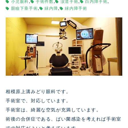
,
,
,
,
小児眼科
手術件数
涙道手術
白内障手術
,
,
眼瞼下垂手術
緑内障
緑内障手術
相模原上溝みどり眼科です。
手術室で、対応しています。
手術室は、綺麗な空気が充満しています。
術後の合併症である、ばい菌感染を考えれば手術室