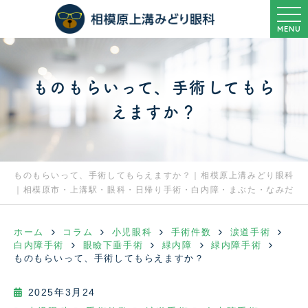
MENU
ものもらいって、手術してもら
えますか？
ものもらいって、手術してもらえますか？｜相模原上溝みどり眼科
｜相模原市・上溝駅・眼科・日帰り手術・白内障・まぶた・なみだ
ホーム
コラム
小児眼科
手術件数
涙道手術
白内障手術
眼瞼下垂手術
緑内障
緑内障手術
ものもらいって、手術してもらえますか？
2025年3月24