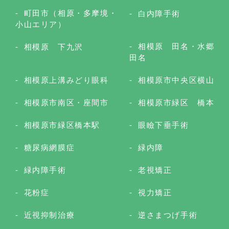
町田市（相原・多摩境・
白内障手術
小山エリア）
相模原 田名・水郷
相模原 下九沢
田名
相模原上溝みどり眼科
相模原市中央区横山
相模原市南区・座間市
相模原市緑区 橋本
相模原市緑区橋本駅
眼瞼下垂手術
糖尿病網膜症
緑内障
緑内障手術
老視矯正
花粉症
視力矯正
近視抑制治療
逆さまつげ手術