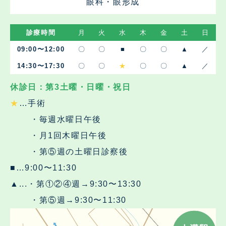
眼科・眼形成
診療時間
月
火
水
木
金
土
日
09:00〜12:00
〇
〇
■
〇
〇
▲
／
14:30〜17:30
〇
〇
★
〇
〇
▲
／
休診日：第3土曜・日曜・祝日
★
…手術
・毎週水曜日午後
・月1回木曜日午後
・第⑤週の土曜日診察後
■…9:00〜11:30
▲...・第①②④週→9:30〜13:30
・第⑤週→9:30〜11:30