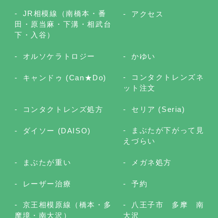
JR相模線（南橋本・番
アクセス
田・原当麻・下溝・相武台
下・入谷）
オルソケラトロジー
かゆい
コンタクトレンズネ
キャンドゥ (Can★Do)
ット注文
コンタクトレンズ処方
セリア (Seria)
まぶたが下がって見
ダイソー (DAISO)
えづらい
まぶたが重い
メガネ処方
レーザー治療
予約
京王相模原線（橋本・多
八王子市 多摩 南
摩境・南大沢）
大沢