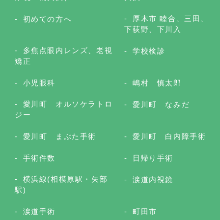
厚木市 睦合、三田、
初めての方へ
下荻野、下川入
多焦点眼内レンズ、老視
学校検診
矯正
小児眼科
嶋村 慎太郎
愛川町 オルソケラトロ
愛川町 なみだ
ジー
愛川町 まぶた手術
愛川町 白内障手術
手術件数
日帰り手術
横浜線(相模原駅・矢部
涙道内視鏡
駅)
涙道手術
町田市