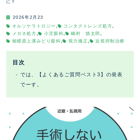
に？
2026年2月23
,
,
オルソケラトロジー
コンタクトレンズ処方
,
,
,
メガネ処方
小児眼科
嶋村 慎太郎
,
,
相模原上溝みどり眼科
視力矯正
近視抑制治療
目次
では、【よくあるご質問ベスト3】の発表
でーす。