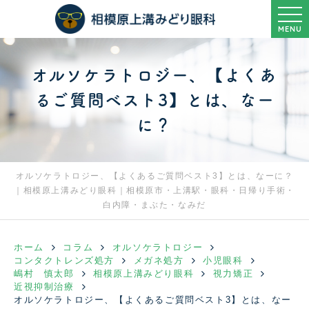
MENU
オルソケラトロジー、【よくあ
るご質問ベスト3】とは、なー
に？
オルソケラトロジー、【よくあるご質問ベスト3】とは、なーに？
｜相模原上溝みどり眼科｜相模原市・上溝駅・眼科・日帰り手術・
白内障・まぶた・なみだ
ホーム
コラム
オルソケラトロジー
コンタクトレンズ処方
メガネ処方
小児眼科
嶋村 慎太郎
相模原上溝みどり眼科
視力矯正
近視抑制治療
オルソケラトロジー、【よくあるご質問ベスト3】とは、なー