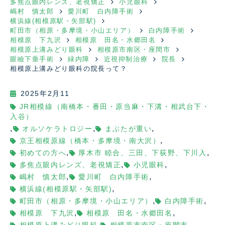
多焦点眼内レンズ、老視矯正
小児眼科
嶋村 慎太郎
愛川町 白内障手術
横浜線(相模原駅・矢部駅)
町田市（相原・多摩境・小山エリア）
白内障手術
相模原 下九沢
相模原 田名・水郷田名
相模原上溝みどり眼科
相模原市南区・座間市
眼瞼下垂手術
緑内障
近視抑制治療
院長
相模原上溝みどり眼科の院長って？
2025年2月11
JR相模線（南橋本・番田・原当麻・下溝・相武台下・
入谷）
,
,
,
オルソケラトロジー
まぶたが重い
,
京王相模原線（橋本・多摩境・南大沢）
,
,
初めての方へ
厚木市 睦合、三田、下荻野、下川入
,
,
多焦点眼内レンズ、老視矯正
小児眼科
,
,
嶋村 慎太郎
愛川町 白内障手術
,
横浜線(相模原駅・矢部駅)
,
,
町田市（相原・多摩境・小山エリア）
白内障手術
,
,
相模原 下九沢
相模原 田名・水郷田名
,
,