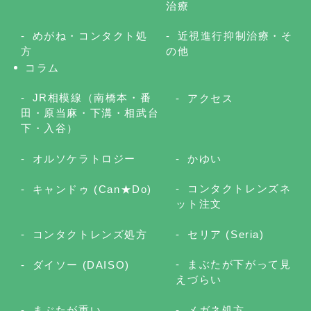
治療
めがね・コンタクト処
近視進行抑制治療・そ
方
の他
コラム
JR相模線（南橋本・番
アクセス
田・原当麻・下溝・相武台
下・入谷）
オルソケラトロジー
かゆい
コンタクトレンズネ
キャンドゥ (Can★Do)
ット注文
コンタクトレンズ処方
セリア (Seria)
まぶたが下がって見
ダイソー (DAISO)
えづらい
まぶたが重い
メガネ処方