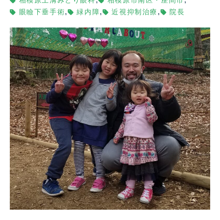
相模原上溝みどり眼科
相模原市南区・座間市
,
,
,
眼瞼下垂手術
緑内障
近視抑制治療
院長