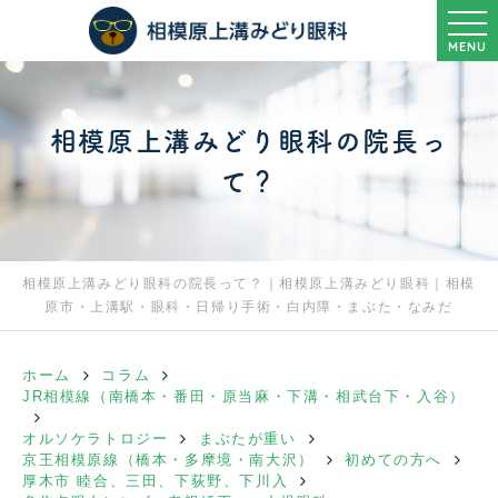
MENU
相模原上溝みどり眼科の院長っ
て？
相模原上溝みどり眼科の院長って？｜相模原上溝みどり眼科｜相模
原市・上溝駅・眼科・日帰り手術・白内障・まぶた・なみだ
ホーム
コラム
JR相模線（南橋本・番田・原当麻・下溝・相武台下・入谷）
オルソケラトロジー
まぶたが重い
京王相模原線（橋本・多摩境・南大沢）
初めての方へ
厚木市 睦合、三田、下荻野、下川入