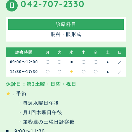
042-707-2330
診療科目
眼科・眼形成
診療時間
月
火
水
木
金
土
日
09:00〜12:00
〇
〇
■
〇
〇
▲
／
14:30〜17:30
〇
〇
★
〇
〇
▲
／
休診日：第3土曜・日曜・祝日
★
…手術
・毎週水曜日午後
・月1回木曜日午後
・第⑤週の土曜日診察後
■…9:00〜11:30