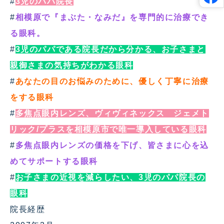
#
3児のパパ院長
#
相模原で『まぶた・なみだ』を専門的に治療でき
る眼科。
#
3児のパパである院長だから分かる、お子さまと
親御さまの気持ちがわかる眼科
#
あなたの目のお悩みのために、優しく丁寧に治療
をする眼科
#
多焦点眼内レンズ、ヴィヴィネックス ジェメト
リック/プラスを相模原市で唯一導入している眼科
#
多焦点眼内レンズの価格を下げ、皆さまに心を込
めてサポートする眼科
#
お子さまの近視を減らしたい、3児のパパ院長の
眼科
院長経歴