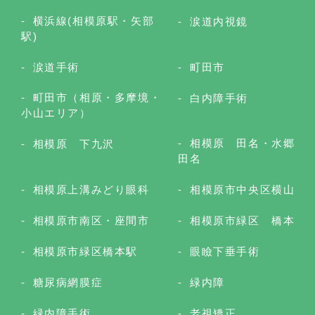
横浜線(相模原駅・矢部
涙道内視鏡
駅)
涙道手術
町田市
町田市（相原・多摩境・
白内障手術
小山エリア）
相模原 田名・水郷
相模原 下九沢
田名
相模原上溝みどり眼科
相模原市中央区横山
相模原市南区・座間市
相模原市緑区 橋本
相模原市緑区橋本駅
眼瞼下垂手術
糖尿病網膜症
緑内障
緑内障手術
老視矯正