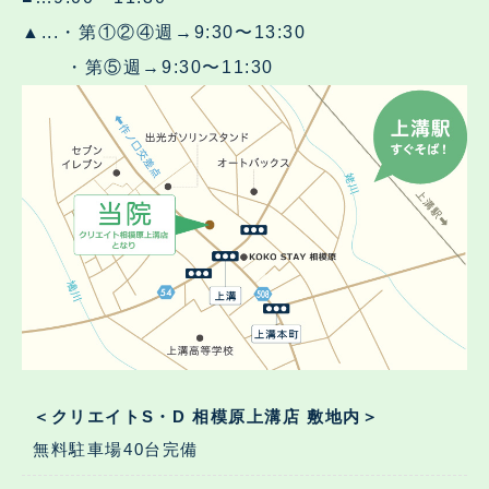
▲...・第①②④週→9:30〜13:30
・第⑤週→9:30〜11:30
＜クリエイトS・D 相模原上溝店 敷地内＞
無料駐車場40台完備