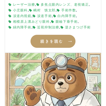
,
,
レーザー治療
多焦点眼内レンズ、老視矯正
,
,
,
小児眼科
嶋村 慎太郎
手術件数
,
,
,
涙道内視鏡
涙道手術
白内障手術
,
,
相模原上溝みどり眼科
眼瞼下垂手術
,
,
緑内障手術
近視抑制治療
逆さまつげ手術
続きを読む