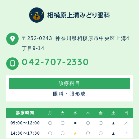
〒252-0243
神奈川県相模原市中央区上溝4
丁目9-14
042-707-2330
診療科目
眼科・眼形成
診療時間
月
火
水
木
金
土
日
09:00〜12:00
〇
〇
■
〇
〇
▲
／
14:30〜17:30
〇
〇
★
〇
〇
▲
／