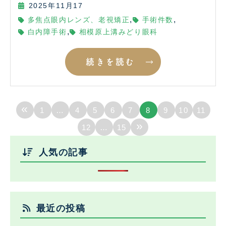
2025年11月17
,
,
多焦点眼内レンズ、老視矯正
手術件数
,
白内障手術
相模原上溝みどり眼科
続きを読む
«
1
…
4
5
6
7
8
9
10
11
»
12
…
15
人気の記事
最近の投稿