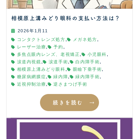
相模原上溝みどり眼科の支払い方法は？
2026年1月11
,
,
コンタクトレンズ処方
メガネ処方
,
,
レーザー治療
予約
,
,
多焦点眼内レンズ、老視矯正
小児眼科
,
,
,
涙道内視鏡
涙道手術
白内障手術
,
,
相模原上溝みどり眼科
眼瞼下垂手術
,
,
,
糖尿病網膜症
緑内障
緑内障手術
,
近視抑制治療
逆さまつげ手術
続きを読む