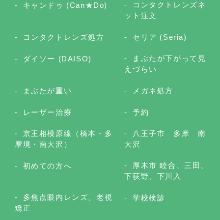
コンタクトレンズネ
キャンドゥ (Can★Do)
ット注文
コンタクトレンズ処方
セリア (Seria)
まぶたが下がって見
ダイソー (DAISO)
えづらい
まぶたが重い
メガネ処方
レーザー治療
予約
京王相模原線（橋本・多
八王子市 多摩 南
摩境・南大沢）
大沢
厚木市 睦合、三田、
初めての方へ
下荻野、下川入
多焦点眼内レンズ、老視
学校検診
矯正