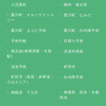
小児眼科
嶋村 慎太郎
愛川町 オルソケラトロ
愛川町 なみだ
ジー
愛川町 まぶた手術
愛川町 白内障手術
手術件数
日帰り手術
横浜線(相模原駅・矢部
涙道内視鏡
駅)
涙道手術
町田市
町田市（相原・多摩境・
白内障手術
小山エリア）
相模原 田名・水郷
相模原 下九沢
田名