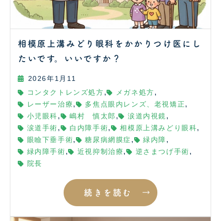
相模原上溝みどり眼科をかかりつけ医にし
たいです。いいですか？
2026年1月11
,
,
コンタクトレンズ処方
メガネ処方
,
,
レーザー治療
多焦点眼内レンズ、老視矯正
,
,
,
小児眼科
嶋村 慎太郎
涙道内視鏡
,
,
,
涙道手術
白内障手術
相模原上溝みどり眼科
,
,
,
眼瞼下垂手術
糖尿病網膜症
緑内障
,
,
,
緑内障手術
近視抑制治療
逆さまつげ手術
院長
続きを読む