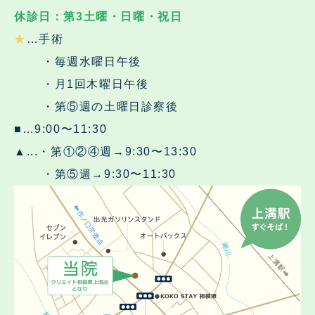
休診日：第3土曜・日曜・祝日
★
…手術
・毎週水曜日午後
・月1回木曜日午後
・第⑤週の土曜日診察後
■…9:00〜11:30
▲...・第①②④週→9:30〜13:30
・第⑤週→9:30〜11:30