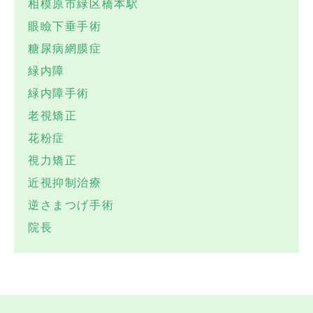
相模原市緑区橋本駅
眼瞼下垂手術
糖尿病網膜症
緑内障
緑内障手術
老視矯正
花粉症
視力矯正
近視抑制治療
逆さまつげ手術
院長