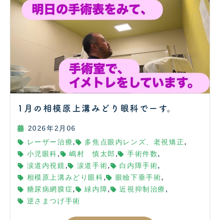
1月の相模原上溝みどり眼科でーす。
2026年2月06
,
,
レーザー治療
多焦点眼内レンズ、老視矯正
,
,
,
小児眼科
嶋村 慎太郎
手術件数
,
,
,
涙道内視鏡
涙道手術
白内障手術
,
,
相模原上溝みどり眼科
眼瞼下垂手術
,
,
,
糖尿病網膜症
緑内障
近視抑制治療
逆さまつげ手術