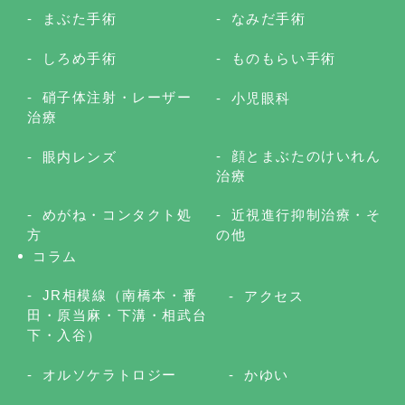
まぶた手術
なみだ手術
しろめ手術
ものもらい手術
硝子体注射・レーザー
小児眼科
治療
顔とまぶたのけいれん
眼内レンズ
治療
めがね・コンタクト処
近視進行抑制治療・そ
方
の他
コラム
JR相模線（南橋本・番
アクセス
田・原当麻・下溝・相武台
下・入谷）
オルソケラトロジー
かゆい