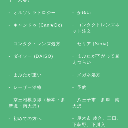
オルソケラトロジー
かゆい
コンタクトレンズネ
キャンドゥ (Can★Do)
ット注文
コンタクトレンズ処方
セリア (Seria)
まぶたが下がって見
ダイソー (DAISO)
えづらい
まぶたが重い
メガネ処方
レーザー治療
予約
京王相模原線（橋本・多
八王子市 多摩 南
摩境・南大沢）
大沢
厚木市 睦合、三田、
初めての方へ
下荻野、下川入