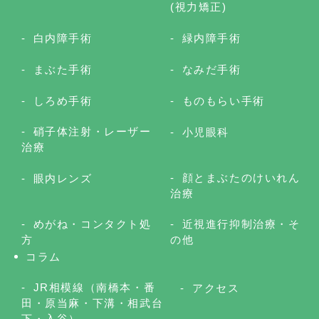
(視力矯正)
白内障手術
緑内障手術
まぶた手術
なみだ手術
しろめ手術
ものもらい手術
硝子体注射・レーザー
小児眼科
治療
顔とまぶたのけいれん
眼内レンズ
治療
めがね・コンタクト処
近視進行抑制治療・そ
方
の他
コラム
JR相模線（南橋本・番
アクセス
田・原当麻・下溝・相武台
下・入谷）