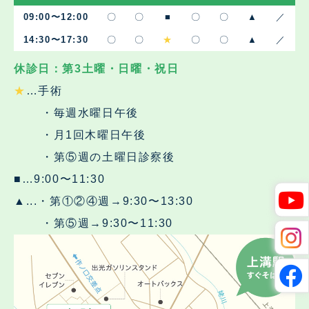
09:00〜12:00
〇
〇
■
〇
〇
▲
／
14:30〜17:30
〇
〇
★
〇
〇
▲
／
休診日：第3土曜・日曜・祝日
★
…手術
・毎週水曜日午後
・月1回木曜日午後
・第⑤週の土曜日診察後
■…9:00〜11:30
▲...・第①②④週→9:30〜13:30
・第⑤週→9:30〜11:30