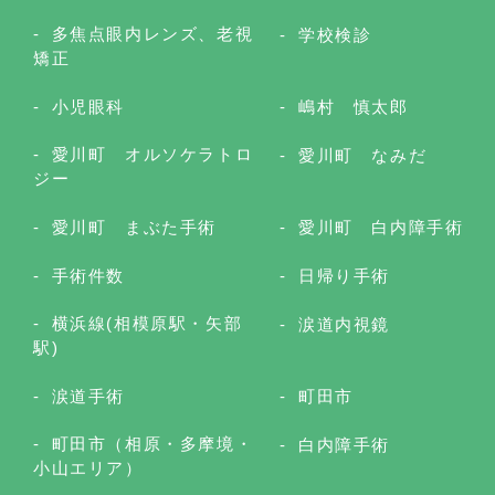
多焦点眼内レンズ、老視
学校検診
矯正
小児眼科
嶋村 慎太郎
愛川町 オルソケラトロ
愛川町 なみだ
ジー
愛川町 まぶた手術
愛川町 白内障手術
手術件数
日帰り手術
横浜線(相模原駅・矢部
涙道内視鏡
駅)
涙道手術
町田市
町田市（相原・多摩境・
白内障手術
小山エリア）