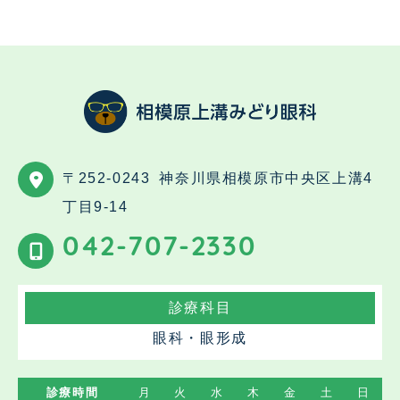
〒252-0243
神奈川県相模原市中央区上溝4
丁目9-14
042-707-2330
診療科目
眼科・眼形成
診療時間
月
火
水
木
金
土
日