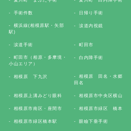
手術件数
日帰り手術
横浜線(相模原駅・矢部
涙道内視鏡
駅)
涙道手術
町田市
町田市（相原・多摩境・
白内障手術
小山エリア）
相模原 田名・水郷
相模原 下九沢
田名
相模原上溝みどり眼科
相模原市中央区横山
相模原市南区・座間市
相模原市緑区 橋本
相模原市緑区橋本駅
眼瞼下垂手術