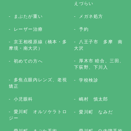
えづらい
まぶたが重い
メガネ処方
レーザー治療
予約
京王相模原線（橋本・多
八王子市 多摩 南
摩境・南大沢）
大沢
厚木市 睦合、三田、
初めての方へ
下荻野、下川入
多焦点眼内レンズ、老視
学校検診
矯正
小児眼科
嶋村 慎太郎
愛川町 オルソケラトロ
愛川町 なみだ
ジー
愛川町 まぶた手術
愛川町 白内障手術