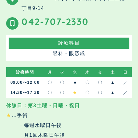
丁目9-14
042-707-2330
診療科目
眼科・眼形成
診療時間
月
火
水
木
金
土
日
09:00〜12:00
〇
〇
■
〇
〇
▲
／
14:30〜17:30
〇
〇
★
〇
〇
▲
／
休診日：第3土曜・日曜・祝日
★
…手術
・毎週水曜日午後
・月1回木曜日午後