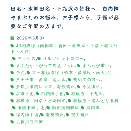
田名・水郷田名・下九沢の皆様へ。白内障
やまぶたのお悩み。お子様から、手術が必
要なご年配の方まで。
2026年5月04
JR相模線（南橋本・番田・原当麻・下溝・相武台
下・入谷）
,
,
,
アクセス
オルソケラトロジー
,
,
まぶたが下がって見えづらい
まぶたが重い
,
,
予約
京王相模原線（橋本・多摩境・南大沢）
,
,
八王子市 多摩 南大沢
初めての方へ
,
,
多焦点眼内レンズ、老視矯正
小児眼科
,
,
,
涙道手術
白内障手術
相模原 下九沢
,
相模原 田名・水郷田名
相模原上溝みどり眼科
,
,
,
,
眼瞼下垂手術
糖尿病網膜症
緑内障
,
,
,
緑内障手術
老視矯正
視力矯正
近視抑制治療