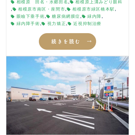
,
相模原 田名・水郷田名
相模原上溝みどり眼科
,
,
,
相模原市南区・座間市
相模原市緑区橋本駅
,
,
,
眼瞼下垂手術
糖尿病網膜症
緑内障
,
,
緑内障手術
視力矯正
近視抑制治療
続きを読む