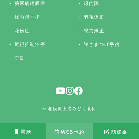
糖尿病網膜症
緑内障
緑内障手術
老視矯正
花粉症
視力矯正
近視抑制治療
逆さまつげ手術
院長
© 相模原上溝みどり眼科
電話
WEB予約
問診票