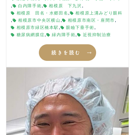
,
,
,
白内障手術
相模原 下九沢
,
相模原 田名・水郷田名
相模原上溝みどり眼科
,
,
,
相模原市中央区横山
相模原市南区・座間市
,
,
相模原市緑区橋本駅
眼瞼下垂手術
,
,
糖尿病網膜症
緑内障手術
近視抑制治療
続きを読む