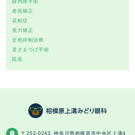
緑内障手術
老視矯正
花粉症
視力矯正
近視抑制治療
逆さまつげ手術
院長
〒252-0243
神奈川県相模原市中央区上溝4