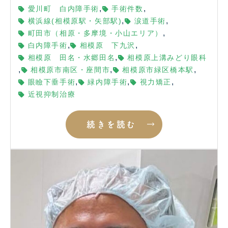
,
,
愛川町 白内障手術
手術件数
,
,
横浜線(相模原駅・矢部駅)
涙道手術
,
町田市（相原・多摩境・小山エリア）
,
,
白内障手術
相模原 下九沢
,
相模原 田名・水郷田名
相模原上溝みどり眼科
,
,
,
相模原市南区・座間市
相模原市緑区橋本駅
,
,
,
眼瞼下垂手術
緑内障手術
視力矯正
近視抑制治療
続きを読む