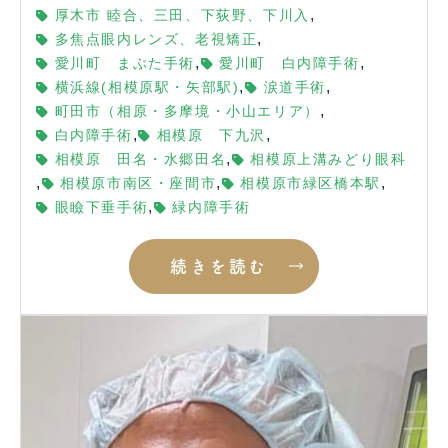
,
厚木市 睦合、三田、下荻野、下川入
,
多焦点眼内レンズ、老視矯正
,
,
愛川町 まぶた手術
愛川町 白内障手術
,
,
横浜線(相模原駅・矢部駅)
涙道手術
,
町田市（相原・多摩境・小山エリア）
,
,
白内障手術
相模原 下九沢
,
相模原 田名・水郷田名
相模原上溝みどり眼科
,
,
,
相模原市南区・座間市
相模原市緑区橋本駅
,
眼瞼下垂手術
緑内障手術
続きを読む