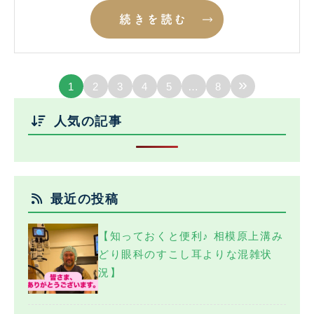
続きを読む
»
1
2
3
4
5
…
8
人気の記事
最近の投稿
【知っておくと便利♪ 相模原上溝み
どり眼科のすこし耳よりな混雑状
況】