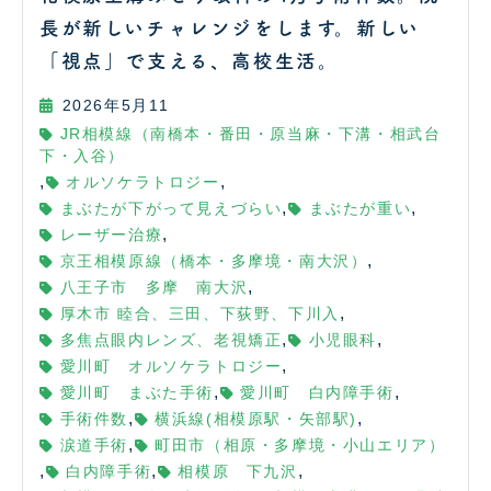
長が新しいチャレンジをします。新しい
「視点」で支える、高校生活。
2026年5月11
JR相模線（南橋本・番田・原当麻・下溝・相武台
下・入谷）
,
,
オルソケラトロジー
,
,
まぶたが下がって見えづらい
まぶたが重い
,
レーザー治療
,
京王相模原線（橋本・多摩境・南大沢）
,
八王子市 多摩 南大沢
,
厚木市 睦合、三田、下荻野、下川入
,
,
多焦点眼内レンズ、老視矯正
小児眼科
,
愛川町 オルソケラトロジー
,
,
愛川町 まぶた手術
愛川町 白内障手術
,
,
手術件数
横浜線(相模原駅・矢部駅)
,
涙道手術
町田市（相原・多摩境・小山エリア）
,
,
,
白内障手術
相模原 下九沢