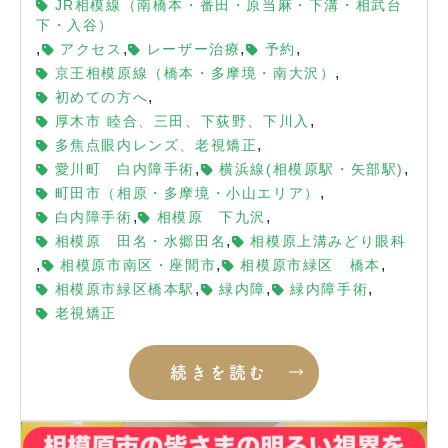
JR相模線（南橋本・番田・原当麻・下溝・相武台
下・入谷）
,
,
,
,
アクセス
レーザー治療
予約
,
京王相模原線（橋本・多摩境・南大沢）
,
初めての方へ
,
厚木市 睦合、三田、下荻野、下川入
,
多焦点眼内レンズ、老視矯正
,
,
愛川町 白内障手術
横浜線(相模原駅・矢部駅)
,
町田市（相原・多摩境・小山エリア）
,
,
白内障手術
相模原 下九沢
,
相模原 田名・水郷田名
相模原上溝みどり眼科
,
,
,
相模原市南区・座間市
相模原市緑区 橋本
,
,
,
相模原市緑区橋本駅
緑内障
緑内障手術
老視矯正
続きを読む