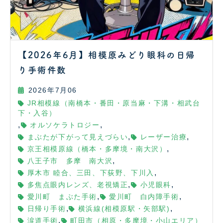
【2026年6月】相模原みどり眼科の日帰
り手術件数
2026年7月06
JR相模線（南橋本・番田・原当麻・下溝・相武台
下・入谷）
,
,
オルソケラトロジー
,
,
まぶたが下がって見えづらい
レーザー治療
,
京王相模原線（橋本・多摩境・南大沢）
,
八王子市 多摩 南大沢
,
厚木市 睦合、三田、下荻野、下川入
,
,
多焦点眼内レンズ、老視矯正
小児眼科
,
,
愛川町 まぶた手術
愛川町 白内障手術
,
,
日帰り手術
横浜線(相模原駅・矢部駅)
,
涙道手術
町田市（相原・多摩境・小山エリア）