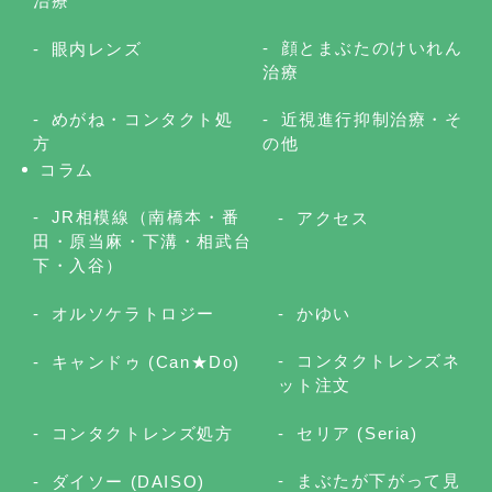
治療
顔とまぶたのけいれん
眼内レンズ
治療
めがね・コンタクト処
近視進行抑制治療・そ
方
の他
コラム
JR相模線（南橋本・番
アクセス
田・原当麻・下溝・相武台
下・入谷）
オルソケラトロジー
かゆい
コンタクトレンズネ
キャンドゥ (Can★Do)
ット注文
コンタクトレンズ処方
セリア (Seria)
まぶたが下がって見
ダイソー (DAISO)