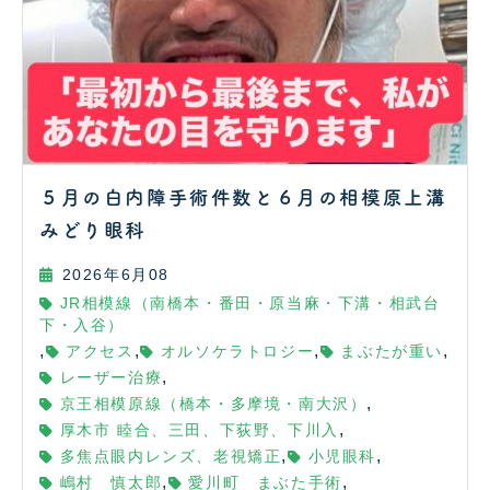
５月の白内障手術件数と６月の相模原上溝
みどり眼科
2026年6月08
JR相模線（南橋本・番田・原当麻・下溝・相武台
下・入谷）
,
,
,
,
アクセス
オルソケラトロジー
まぶたが重い
,
レーザー治療
,
京王相模原線（橋本・多摩境・南大沢）
,
厚木市 睦合、三田、下荻野、下川入
,
,
多焦点眼内レンズ、老視矯正
小児眼科
,
,
嶋村 慎太郎
愛川町 まぶた手術