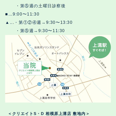
・第⑤週の土曜日診察後
■…9:00〜11:30
▲...・第①②④週→9:30〜13:30
・第⑤週→9:30〜11:30
＜クリエイトS・D 相模原上溝店 敷地内＞