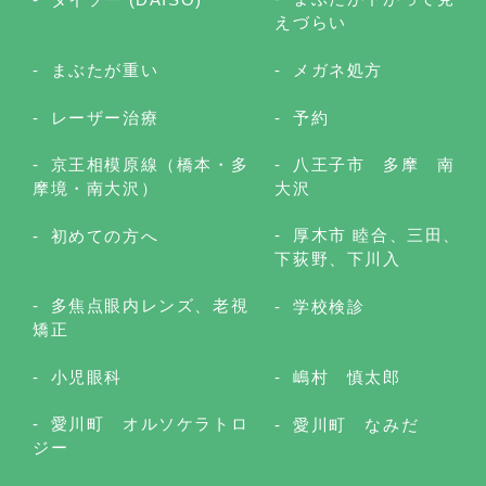
えづらい
まぶたが重い
メガネ処方
レーザー治療
予約
京王相模原線（橋本・多
八王子市 多摩 南
摩境・南大沢）
大沢
厚木市 睦合、三田、
初めての方へ
下荻野、下川入
多焦点眼内レンズ、老視
学校検診
矯正
小児眼科
嶋村 慎太郎
愛川町 オルソケラトロ
愛川町 なみだ
ジー