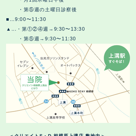
・第⑤週の土曜日診察後
■…9:00〜11:30
▲...・第①②④週→9:30〜13:30
・第⑤週→9:30〜11:30
＜クリエイトS・D 相模原上溝店 敷地内＞