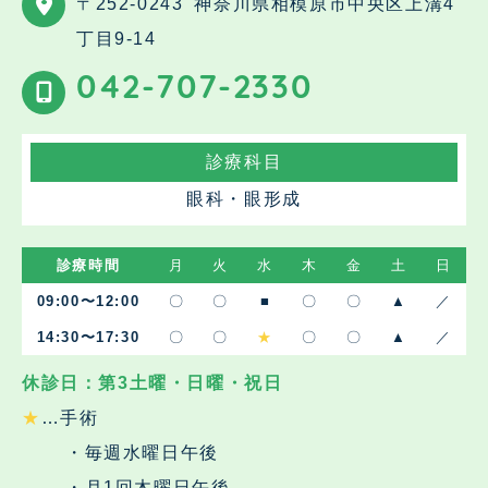
〒252-0243
神奈川県相模原市中央区上溝4
丁目9-14
042-707-2330
診療科目
眼科・眼形成
診療時間
月
火
水
木
金
土
日
09:00〜12:00
〇
〇
■
〇
〇
▲
／
14:30〜17:30
〇
〇
★
〇
〇
▲
／
休診日：第3土曜・日曜・祝日
★
…手術
・毎週水曜日午後
・月1回木曜日午後