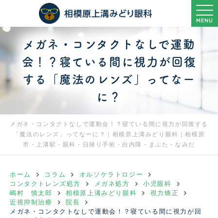
MENU
メガネ・コンタクトなしで運動
会！？寝ている間に視力が回復
する「魔法のレンズ」ってなー
に？
メガネ・コンタクトなしで運動会！？寝ている間に視力が回復する
「魔法のレンズ」ってなーに？｜相模原上溝みどり眼科｜相模原
市・上溝駅・眼科・日帰り手術・白内障・まぶた・なみだ
ホーム
コラム
オルソケラトロジー
コンタクトレンズ処方
メガネ処方
小児眼科
嶋村 慎太郎
相模原上溝みどり眼科
視力矯正
近視抑制治療
院長
メガネ・コンタクトなしで運動会！？寝ている間に視力が回