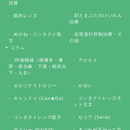
治療
顔とまぶたのけいれん
眼内レンズ
治療
めがね・コンタクト処
近視進行抑制治療・そ
方
の他
コラム
JR相模線（南橋本・番
アクセス
田・原当麻・下溝・相武台
下・入谷）
オルソケラトロジー
かゆい
コンタクトレンズネ
キャンドゥ (Can★Do)
ット注文
コンタクトレンズ処方
セリア (Seria)
まぶたが下がって見
ダイソー (DAISO)